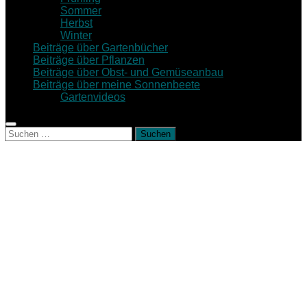
Sommer
Herbst
Winter
Beiträge über Gartenbücher
Beiträge über Pflanzen
Beiträge über Obst- und Gemüseanbau
Beiträge über meine Sonnenbeete
Gartenvideos
Suche
nach: