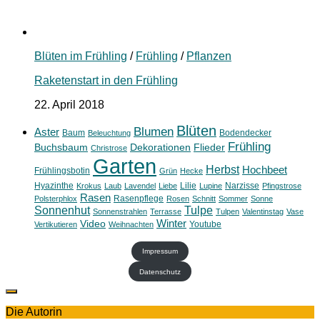
Blüten im Frühling
/
Frühling
/
Pflanzen
Raketenstart in den Frühling
22. April 2018
Blüten
Blumen
Aster
Baum
Bodendecker
Beleuchtung
Frühling
Buchsbaum
Dekorationen
Flieder
Christrose
Garten
Herbst
Hochbeet
Frühlingsbotin
Grün
Hecke
Hyazinthe
Lilie
Narzisse
Krokus
Laub
Lavendel
Liebe
Lupine
Pfingstrose
Rasen
Rasenpflege
Polsterphlox
Rosen
Schnitt
Sommer
Sonne
Sonnenhut
Tulpe
Sonnenstrahlen
Terrasse
Tulpen
Valentinstag
Vase
Winter
Video
Youtube
Vertikutieren
Weihnachten
Impressum
Datenschutz
Die Autorin