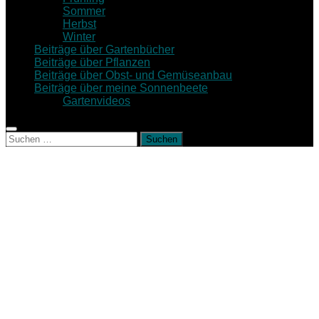
Sommer
Herbst
Winter
Beiträge über Gartenbücher
Beiträge über Pflanzen
Beiträge über Obst- und Gemüseanbau
Beiträge über meine Sonnenbeete
Gartenvideos
Suche
nach: