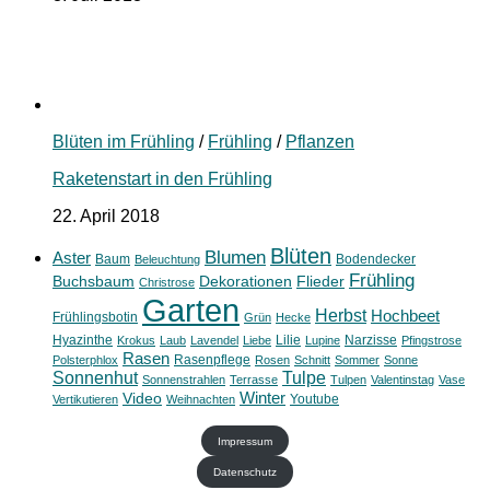
Blüten im Frühling
/
Frühling
/
Pflanzen
Raketenstart in den Frühling
22. April 2018
Blüten
Blumen
Aster
Baum
Bodendecker
Beleuchtung
Frühling
Buchsbaum
Dekorationen
Flieder
Christrose
Garten
Herbst
Hochbeet
Frühlingsbotin
Grün
Hecke
Hyazinthe
Lilie
Narzisse
Krokus
Laub
Lavendel
Liebe
Lupine
Pfingstrose
Rasen
Rasenpflege
Polsterphlox
Rosen
Schnitt
Sommer
Sonne
Sonnenhut
Tulpe
Sonnenstrahlen
Terrasse
Tulpen
Valentinstag
Vase
Winter
Video
Youtube
Vertikutieren
Weihnachten
Impressum
Datenschutz