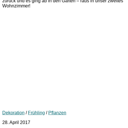
zurück und es ging ab in den Garten – raus in unser zweites
Wohnzimmer!
Dekoration
/
Frühling
/
Pflanzen
28. April 2017