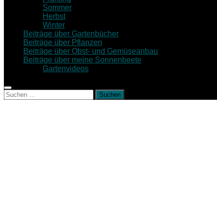
Sommer
Herbst
Winter
Beiträge über Gartenbücher
Beiträge über Pflanzen
Beiträge über Obst- und Gemüseanbau
Beiträge über meine Sonnenbeete
Gartenvideos
Suche
nach: