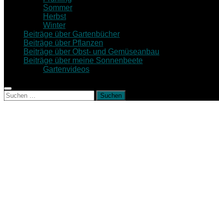
Sommer
Herbst
Winter
Beiträge über Gartenbücher
Beiträge über Pflanzen
Beiträge über Obst- und Gemüseanbau
Beiträge über meine Sonnenbeete
Gartenvideos
Suche
nach: