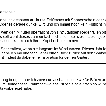
nenschein.
warte ich gespannt auf kurze Zeitfenster mit Sonnenschein oder 
der es gerade dunkel wird und ich immer noch kein Flutlicht i
h wenigen Minuten überrascht von sintflutartigen Regenfällen 
 soll wohl dieses Jahr einfach nicht mehr sein.
So matscht jetzt
sermassen kaum noch ihren Kopf hochbekommen.
en Sonnenlicht, wenn sie langsam im Wind tanzen. Dieses Jahr 
so habe ich mir überlegt, lieber einen Blick zurück auf den Sp
ht findest du dabei eine Inspiration für deinen Garten.
ndung bringe, habe ich zuerst unfassbar schöne weiße Blüten a
) im Blumenbeet. Traumhaft – diese Blüten sind einfach so wun
ts vorbereitet habe.