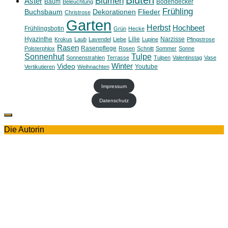
Blumen
Aster
Baum
Bodendecker
Beleuchtung
Frühling
Buchsbaum
Dekorationen
Flieder
Christrose
Garten
Herbst
Hochbeet
Frühlingsbotin
Grün
Hecke
Hyazinthe
Lilie
Narzisse
Krokus
Laub
Lavendel
Liebe
Lupine
Pfingstrose
Rasen
Rasenpflege
Polsterphlox
Rosen
Schnitt
Sommer
Sonne
Sonnenhut
Tulpe
Sonnenstrahlen
Terrasse
Tulpen
Valentinstag
Vase
Winter
Video
Youtube
Vertikutieren
Weihnachten
Impressum
Datenschutz
Die Autorin