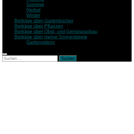
Sommer
Herbst
Winter
Beiträge über Gartenbücher
Beiträge über Pflanzen
Beiträge über Obst- und Gemüseanbau
Beiträge über meine Sonnenbeete
Gartenvideos
Suche
nach: