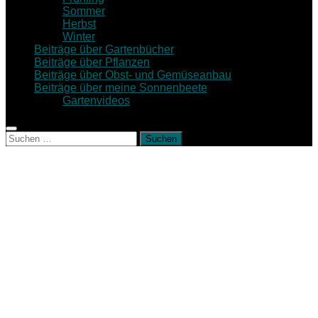
Sommer
Herbst
Winter
Beiträge über Gartenbücher
Beiträge über Pflanzen
Beiträge über Obst- und Gemüseanbau
Beiträge über meine Sonnenbeete
Gartenvideos
Suche
nach: