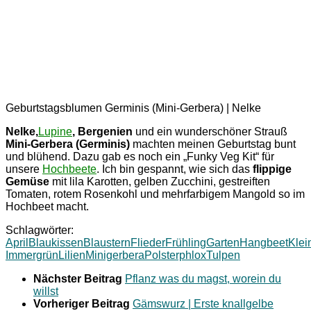
Geburtstagsblumen Germinis (Mini-Gerbera) | Nelke
Nelke,
Lupine
,
Bergenien
und ein wunderschöner Strauß
Mini-Gerbera (Germinis)
machten meinen Geburtstag bunt
und blühend. Dazu gab es noch ein „Funky Veg Kit“ für
unsere
Hochbeete
. Ich bin gespannt, wie sich das
flippige
Gemüse
mit lila Karotten, gelben Zucchini, gestreiften
Tomaten, rotem Rosenkohl und mehrfarbigem Mangold so im
Hochbeet macht.
Schlagwörter:
April
Blaukissen
Blaustern
Flieder
Frühling
Garten
Hangbeet
Klei
Immergrün
Lilien
Minigerbera
Polsterphlox
Tulpen
Nächster Beitrag
Pflanz was du magst, worein du
willst
Vorheriger Beitrag
Gämswurz | Erste knallgelbe