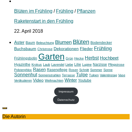
Blüten im Frühling
/
Frühling
/
Pflanzen
Raketenstart in den Frühling
22. April 2018
Blüten
Blumen
Aster
Baum
Bodendecker
Beleuchtung
Frühling
Buchsbaum
Dekorationen
Flieder
Christrose
Garten
Herbst
Hochbeet
Frühlingsbotin
Grün
Hecke
Hyazinthe
Lilie
Narzisse
Krokus
Laub
Lavendel
Liebe
Lupine
Pfingstrose
Rasen
Rasenpflege
Polsterphlox
Rosen
Schnitt
Sommer
Sonne
Sonnenhut
Tulpe
Sonnenstrahlen
Terrasse
Tulpen
Valentinstag
Vase
Winter
Video
Youtube
Vertikutieren
Weihnachten
Impressum
Datenschutz
Die Autorin